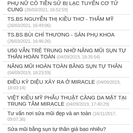
PHỤ NỮ CÓ TIỀN SỬ BỊ LẠC TUYẾN CƠ TỬ
CUNG
(26/03/2021, 16:52:59)
TS.BS NGUYỄN THỊ KIỀU THƠ - THẨM MỸ
(26/03/2021, 16:49:06)
TS.BS BÙI CHÍ THƯƠNG - SẢN PHỤ KHOA
(26/03/2021, 16:46:26)
U50 VẪN TRẺ TRUNG NHỜ NÂNG MŨI SỤN TỰ
THÂN HOÀN TOÀN
(04/09/2019, 18:35:54)
NÂNG MŨI HOÀN TOÀN BẰNG SỤN TỰ THÂN
(04/09/2019, 18:23:59)
ĐIỀU KỲ DIỆU XẢY RA Ở MIRACLE
(04/09/2019,
18:03:14)
VIỆT KIỀU MỸ PHẪU THUẬT CĂNG DA MẶT TẠI
TRUNG TÂM MIRACLE
(04/09/2019, 17:40:29)
Tư vấn nơi sửa mũi đẹp và an toàn
(16/11/2017,
09:07:36)
Sửa mũi bằng sụn tự thân giá bao nhiêu?