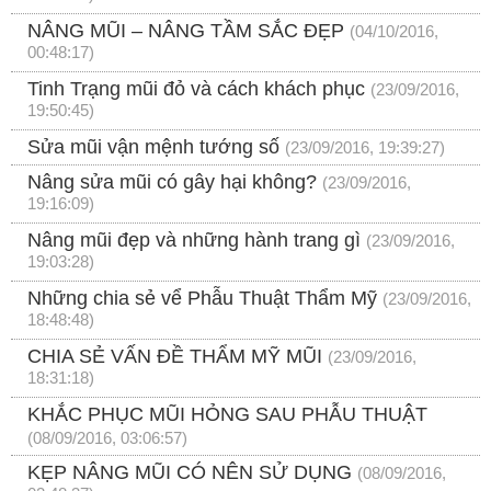
NÂNG MŨI – NÂNG TẦM SẮC ĐẸP
(04/10/2016,
00:48:17)
Tinh Trạng mũi đỏ và cách khách phục
(23/09/2016,
19:50:45)
Sửa mũi vận mệnh tướng số
(23/09/2016, 19:39:27)
Nâng sửa mũi có gây hại không?
(23/09/2016,
19:16:09)
Nâng mũi đẹp và những hành trang gì
(23/09/2016,
19:03:28)
Những chia sẻ vể Phẫu Thuật Thẩm Mỹ
(23/09/2016,
18:48:48)
CHIA SẺ VẤN ĐỀ THẨM MỸ MŨI
(23/09/2016,
18:31:18)
KHẮC PHỤC MŨI HỎNG SAU PHẪU THUẬT
(08/09/2016, 03:06:57)
KẸP NÂNG MŨI CÓ NÊN SỬ DỤNG
(08/09/2016,