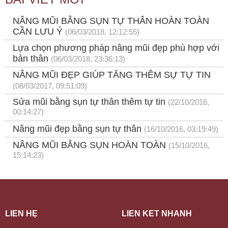
NÂNG MŨI BẰNG SỤN TỰ THÂN HOÀN TOÀN
CẦN LƯU Ý
(06/03/2018, 12:12:55)
Lựa chọn phương pháp nâng mũi đẹp phù hợp với
bản thân
(06/03/2018, 23:36:13)
NÂNG MŨI ĐẸP GIÚP TĂNG THÊM SỰ TỰ TIN
(08/03/2017, 09:51:09)
Sửa mũi bằng sụn tự thân thêm tự tin
(22/10/2016,
00:14:27)
Nâng mũi đẹp bằng sụn tự thân
(16/10/2016, 03:19:49)
NÂNG MŨI BẰNG SỤN HOÀN TOÀN
(15/10/2016,
15:14:23)
LIÊN HỆ
LIÊN KẾT NHANH