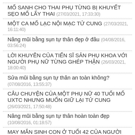
MỔ SANH CHO THAI PHỤ TỪNG BỊ KHUYẾT
SẸO MỔ LẤY THAI
(27/03/2021, 17:33:30)
MỘT CA MỔ LẠC NỘI MẠC TỬ CUNG
(27/03/2021,
16:11:40)
Nâng mũi bằng sụn tự thân đẹp ở đâu
(04/08/2016,
03:56:24)
LỜI KHUYÊN CỦA TIẾN SĨ SẢN PHỤ KHOA VỚI
NGƯỜI PHỤ NỮ TỪNG GHÉP THẬN
(26/03/2021,
18:00:40)
Sửa mũi bằng sụn tự thân an toàn không?
(07/08/2016, 13:55:37)
CÂU CHUYỆN CỦA MỘT PHỤ NỮ 40 TUỔI MỔ
UXTC NHƯNG MUỐN GIỮ LẠI TỬ CUNG
(26/03/2021, 17:50:48)
Nâng mũi bằng sụn tự thân hoàn toàn đẹp
(10/08/2016, 01:18:57)
MAY MẮN SINH CON Ở TUỔI 42 CỦA NGƯỜI