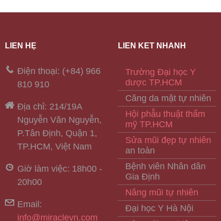
LIÊN HỆ
LIÊN KẾT NHANH
Điện thoại: (+84) 966
Trường Đại học Y
dược TP.HCM
810 910
Căng da mặt tự nhiên
Địa chỉ: 214/19A
Hội phẫu thuật thẩm
Nguyễn Văn Nguyễn,
mỹ TP.HCM
P.Tân Định, Quận 1,
Sửa mũi đẹp tự nhiên
TP.HCM, Việt Nam
an toàn
Bệnh viên Nhân dân
Giờ làm việc: 18h00 -
Gia Định
20h00
Nâng mũi tự nhiên
Email:
Đại học Y Hà Nội
info@miraclevn.com