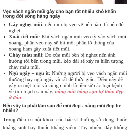
Vẹo vách ngăn mũi gây cho bạn rất nhiều khó khăn
trong đời sống hàng ngày
Gây nghẹt mũi
: nếu mũi bị vẹo về bên nào thì bên đó
nghẹt.
Xuất tiết mũi
: Khi vách ngăn mũi vẹo tỳ vào vách mũi
xoang, phần vẹo này sẽ bịt một phần lỗ thông của
xoang hàm gây xuất tiết mũi.
Chảy máu mũi
: Do cửa mũi bên bị nghẹt nên ảnh
hưởng tới bên trong mũi, kéo dài sẽ xảy ra hiện tượng
chảy máu mũi.
Ngủ ngáy – ngủ ít
: Những người bị vẹo vách ngăn mũi
thường hay ngủ ngáy và rất dễ thức giấc. Điều này dễ
gây ra mệt mỏi và cũng chính là tiền sử các loại bệnh
về tim mạch sau này.
n
âng mũi bằng sụn tự thân đẹp
ở đâu
Nếu vậy ta phải làm sao để mũi đẹp - nâng mũi đẹp tự
nhiên?
Trong điều trị nội khoa, các bác sĩ thường sử dụng thuốc
kháng sinh hay thuốc kháng viêm. Tuy nhiên, đây không