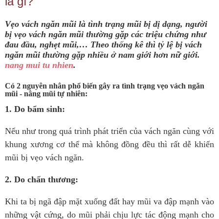
là gì?
Vẹo vách ngăn mũi là tình trạng mũi bị dị dạng, người
bị vẹo vách ngăn mũi thường gặp các triệu chứng như
đau đầu, nghẹt mũi,… Theo thống kê thì tỷ lệ bị vách
ngăn mũi thường gặp nhiều ở nam giới hơn nữ giới.
nang mui tu nhien
.
Có 2 nguyên nhân phổ biến gây ra tình trạng vẹo vách ngăn
mũi - nâng mũi tự nhiên:
1. Do bẩm sinh:
Nếu như trong quá trình phát triển của vách ngăn cùng với
khung xương cơ thể mà không đồng đều thì rất dễ khiến
mũi bị vẹo vách ngăn.
2. Do chấn thương:
Khi ta bị ngã đập mặt xuống đất hay mũi va đập mạnh vào
những vật cứng, do mũi phải chịu lực tác động mạnh cho