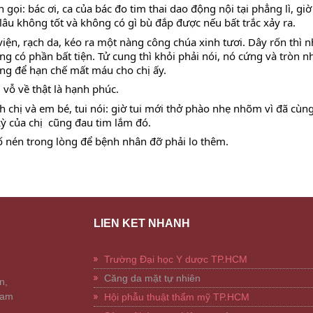
gọi: bác ơi, ca của bác đo tim thai dao động nội tại phẳng lì, giờ 
ể lâu không tốt và không có gì bù đắp được nếu bất trắc xảy ra.
iện, rạch da, kéo ra một nàng công chúa xinh tươi. Dây rốn thì nh
g có phần bất tiện. Tử cung thì khỏi phải nói, nó cứng và tròn n
ng để hạn chế mất máu cho chị ấy.
 vỗ về thật là hạnh phúc.
chị và em bé, tui nói: giờ tui mới thở phào nhẹ nhõm vì đã cùng
 kỳ của chị  cũng đau tim lắm đó.
ố nén trong lòng để bệnh nhân đỡ phải lo thêm.
LIÊN KẾT NHANH
Trường Đại học Y dược TP.HCM
Căng da mặt tự nhiên
n,
Nam
Hội phẫu thuật thẩm mỹ TP.HCM