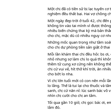
Một chị đã có tiền sử bị lạc tuyến c
nghiệm đều thất bại. Hai vợ chồng ch
Một ngày đẹp trời ở tuổi 42, chị đến 
không tin vào tai mình vì được thông b
nhiều biến chứng thai kỳ mà bản thân tử
cho chị, mặc dù có nhiều nguy cơ như
Những mốc quan trọng như tầm soát dị
cho chị dự phòng tiền sản giật ở thai
Mỗi lần khám thai chị đều hỏi: bs ơi,
nhỏ nhưng sợ làm chị lo quá thì không
thêm tử cung xơ cứng nên không thể
chị cứ vui vẻ, hít thở khí trời, ăn nhiề
cho bớt lo nha.
Vì chị lớn tuổi mới có con nên mỗi lầ
lo lắng. Thế là tui lại cho thuốc và t
sanh, chị cứ năn nỉ: lúc sanh bác vô
nhìn chị cười cho chị an tâm.
Tối qua gần 10 giờ, chị gọi: bác ơi, e
lắm đó.