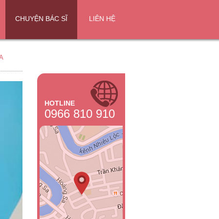
CHUYỆN BÁC SĨ
LIÊN HỆ
A
HOTLINE
0966 810 910