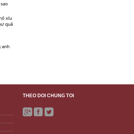
sao 
ỏ xíu 
hư quả 
 anh 
THEO DÕI CHÚNG TÔI