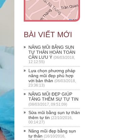
BÀI VIẾT MỚI
NÂNG MŨI BẰNG SỤN
TỰ THÂN HOÀN TOÀN
CẦN LƯU Ý
(06/03/2018,
12:12:55)
Lựa chọn phương pháp
nâng mũi đẹp phù hợp
với bản thân
(06/03/2018,
23:36:13)
NÂNG MŨI ĐẸP GIÚP
TĂNG THÊM SỰ TỰ TIN
(08/03/2017, 09:51:09)
Sửa mũi bằng sụn tự thân
thêm tự tin
(22/10/2016,
00:14:27)
Nâng mũi đẹp bằng sụn
tự thân
(16/10/2016,