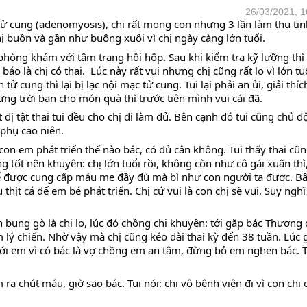
26/03/2021, 1
ơ tử cung (adenomyosis), chị rất mong con nhưng 3 lần làm thụ tin
ị buồn và gần như buông xuôi vì chị ngày càng lớn tuổi.
phòng khám với tâm trạng hồi hộp. Sau khi kiểm tra kỹ lưỡng thì c
áo là chị có thai.  Lúc này rất vui nhưng chị cũng rất lo vì lớn tuổ
 cung thì lại bị lạc nội mạc tử cung. Tui lại phải an ủi, giải thích
ng trời ban cho món quà thì trước tiên mình vui cái đã.
 tật thai tui đều cho chị đi làm đủ. Bên cạnh đó tui cũng chủ độ
 phụ cao niên.
 con em phát triển thế nào bác, có đủ cân không. Tui thấy thai cũn
 tốt nên khuyên: chị lớn tuổi rồi, không còn như cô gái xuân thì, 
 được cung cấp máu me đầy đủ mà bì như con người ta được. Bây
u thịt cá để em bé phát triển. Chị cứ vui là con chị sẽ vui. Suy nghĩ 
n bụng gò là chị lo, lúc đó chồng chị khuyên: tới gặp bác Thương 
âm lý chiến. Nhờ vậy mà chị cũng kéo dài thai kỳ đến 38 tuần. Lúc g
 với em vì có bác là vợ chồng em an tâm, đừng bỏ em nghen bác. Tu
m ra chút máu, giờ sao bác. Tui nói: chị vô bệnh viện đi vì con chị 