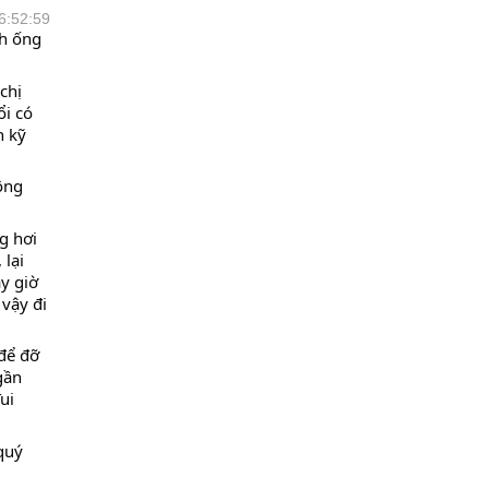
6:52:59
h ống 
hị 
i có 
 kỹ 
ng 
g hơi 
lại 
 giờ 
vậy đi 
để đỡ 
ần 
i 
quý 