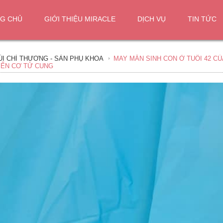
G CHỦ
GIỚI THIỆU MIRACLE
DỊCH VỤ
TIN TỨC
ÙI CHÍ THƯƠNG - SẢN PHỤ KHOA
MAY MẮN SINH CON Ở TUỔI 42 CỦ
YẾN CƠ TỬ CUNG