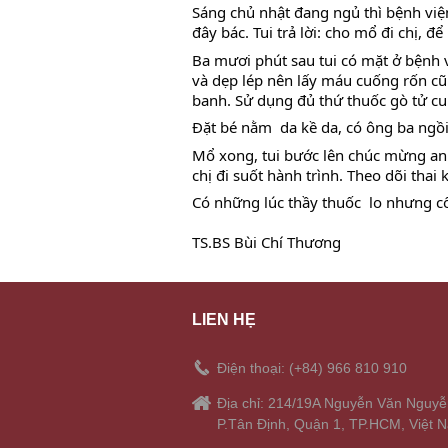
Sáng chủ nhật đang ngủ thì bệnh viện 
đây bác. Tui trả lời: cho mổ đi chị, đ
Ba mươi phút sau tui có mặt ở bệnh v
và dẹp lép nên lấy máu cuống rốn cũn
banh. Sử dụng đủ thứ thuốc gò tử cu
Đặt bé nằm  da kề da, có ông ba ngồi
Mổ xong, tui bước lên chúc mừng anh 
chị đi suốt hành trình. Theo dõi thai
Có những lúc thầy thuốc  lo nhưng c
TS.BS Bùi Chí Thương
LIÊN HỆ
Điện thoại: (+84) 966 810 910
Địa chỉ: 214/19A Nguyễn Văn Nguyễ
P.Tân Định, Quận 1, TP.HCM, Việt 