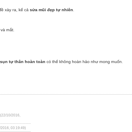
đề xày ra, kể cả
sửa mũi đẹp tự nhiên
.
 và mắt.
sụn tự thân hoàn toàn
có thể không hoàn hảo như mong muốn.
(22/10/2016,
/2016, 03:19:49)