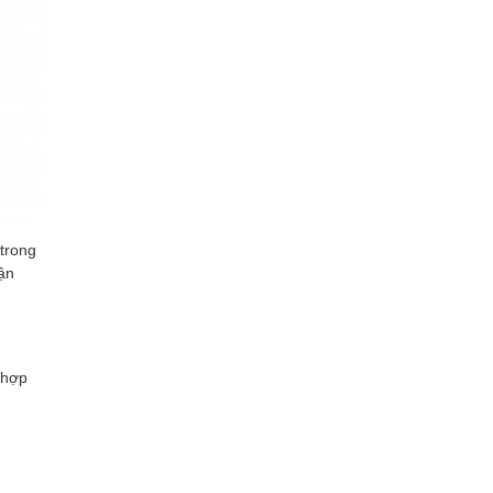
 trong
ận
 hợp