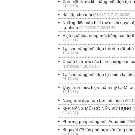
Cần biết trước khi nâng mũi đẹp tự nh
21:38:50)
Bài tập cho mũi
(21/03/2017, 21:30:36)
Những điều cần biết trước khi quyết 
tự nhiên
(20/03/2017, 22:34:29)
Hiệu quả của nâng mũi bằng sụn tự t
22:20:11)
Tại sao nâng mũi đẹp trở nên rất phổ
10:49:13)
Chuẩn bị trước các biến chứng sau s
(16/03/2017, 20:03:36)
Tại sao nâng mũi đẹp tự nhiên lại phổ
21:17:46)
Quy trình thực hiện thẩm mỹ tại Mirac
10:10:54)
Nâng mũi đẹp hơn bởi mũi hếch
(24/1
KẸP NÂNG MŨI CÓ NÊN SỬ DỤNG
(
02:48:37)
Phương pháp nâng mũi Aquamid
(29/
Bí quyết để tóc phù hợp với từng dán
02:10:10)