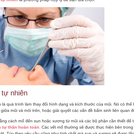
 tự nhiên
h là quá trình làm thay đổi hình dạng và kích thước của mũi. Nó có thể
ợ giữa mũi và môi trên, hoặc giải quyết các vấn đề bẩm sinh liên quan 
bằng cách mổ đến sụn hoặc xương từ mũi và các bộ phận cần thiết để t
 tự thân hoàn toàn
. Các vết mổ thường sẽ được thực hiện bên trong
huật. Tùy theo yêu cầu cũng như tính chất mà sụn và xương sẽ được lấy