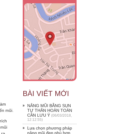
BÀI VIẾT MỚI
 làm
NÂNG MŨI BẰNG SỤN
đến mũi.
TỰ THÂN HOÀN TOÀN
CẦN LƯU Ý
(06/03/2018,
12:12:55)
rích
 mũi
Lựa chọn phương pháp
nâng mũi đẹp phù hợp
 ra