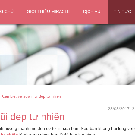
G CHỦ
GIỚI THIỆU MIRACLE
DỊCH VỤ
TIN TỨC
Cần biết về sửa mũi đẹp tự nhiên
28/03/2017, 2
ũi đẹp tự nhiên
ảnh hưởng mạnh mẽ đến sự tự tin của bạn. Nếu bạn không hài lòng với 
 tự nhiên
là phương pháp hợp lý để bạn lựa chọn.