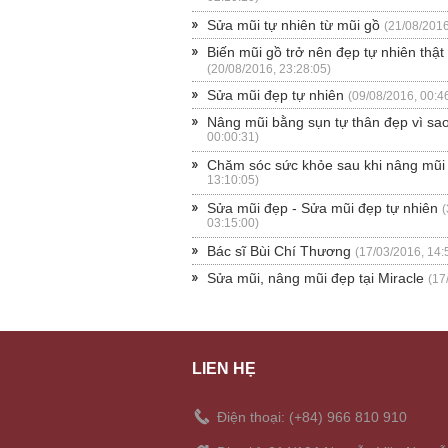
Sửa mũi tự nhiên từ mũi gồ
(21/08/2016
Biến mũi gồ trở nên đẹp tự nhiên thật
(20/08/2016, 23:28:05)
Sửa mũi đẹp tự nhiên
(09/08/2016, 00:4
Nâng mũi bằng sụn tự thân đẹp vì sa
00:00:31)
Chăm sóc sức khỏe sau khi nâng mũi
13:10:05)
Sửa mũi đẹp - Sửa mũi đẹp tự nhiên
(
03:15:00)
Bác sĩ Bùi Chí Thương
(17/03/2016, 14:
Sửa mũi, nâng mũi đẹp tại Miracle
(17
LIÊN HỆ
Điện thoại: (+84) 966 810 910