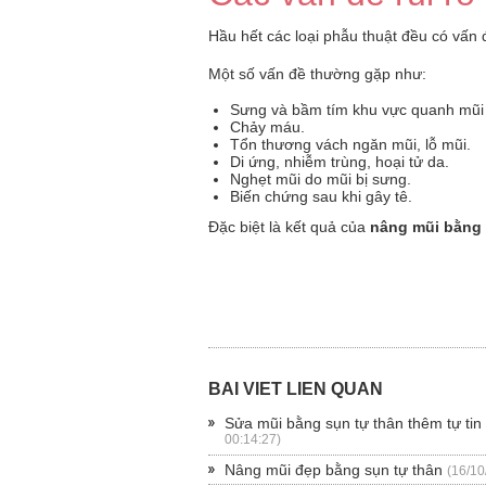
Hầu hết các loại phẫu thuật đều có vấn 
Một số vấn đề thường gặp như:
Sưng và bầm tím khu vực quanh mũi
Chảy máu.
Tổn thương vách ngăn mũi, lỗ mũi.
Di ứng, nhiễm trùng, hoại tử da.
Nghẹt mũi do mũi bị sưng.
Biến chứng sau khi gây tê.
Đặc biệt là kết quả của
nâng mũi bằng 
BÀI VIẾT LIÊN QUAN
Sửa mũi bằng sụn tự thân thêm tự tin
00:14:27)
Nâng mũi đẹp bằng sụn tự thân
(16/10