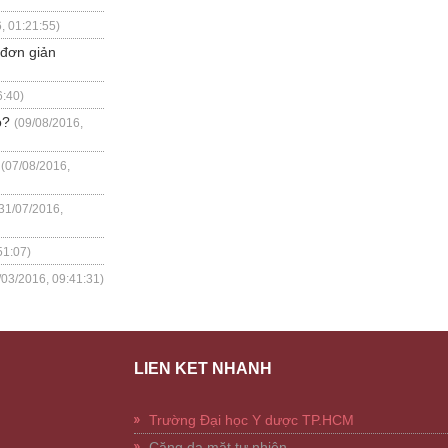
, 01:21:55)
 đơn giản
6:40)
o?
(09/08/2016,
(07/08/2016,
31/07/2016,
51:07)
/03/2016, 09:41:31)
LIÊN KẾT NHANH
Trường Đại học Y dược TP.HCM
Căng da mặt tự nhiên