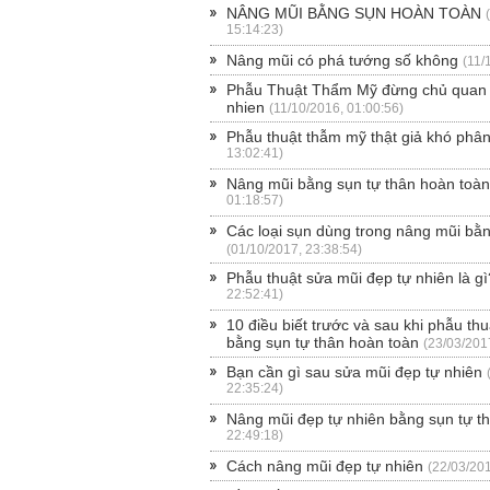
NÂNG MŨI BẰNG SỤN HOÀN TOÀN
15:14:23)
Nâng mũi có phá tướng số không
(11/
Phẫu Thuật Thẩm Mỹ đừng chủ quan |
nhien
(11/10/2016, 01:00:56)
Phẫu thuật thẫm mỹ thật giả khó phâ
13:02:41)
Nâng mũi bằng sụn tự thân hoàn toà
01:18:57)
Các loại sụn dùng trong nâng mũi bằn
(01/10/2017, 23:38:54)
Phẫu thuật sửa mũi đẹp tự nhiên là gì
22:52:41)
10 điều biết trước và sau khi phẫu th
bằng sụn tự thân hoàn toàn
(23/03/201
Bạn cần gì sau sửa mũi đẹp tự nhiên
22:35:24)
Nâng mũi đẹp tự nhiên bằng sụn tự t
22:49:18)
Cách nâng mũi đẹp tự nhiên
(22/03/201