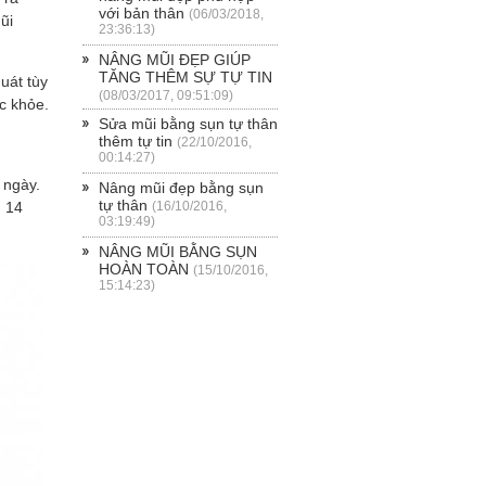
với bản thân
(06/03/2018,
ũi
23:36:13)
NÂNG MŨI ĐẸP GIÚP
TĂNG THÊM SỰ TỰ TIN
uát tùy
(08/03/2017, 09:51:09)
ức khỏe.
Sửa mũi bằng sụn tự thân
thêm tự tin
(22/10/2016,
00:14:27)
 ngày.
Nâng mũi đẹp bằng sụn
tự thân
n 14
(16/10/2016,
03:19:49)
NÂNG MŨI BẰNG SỤN
HOÀN TOÀN
(15/10/2016,
15:14:23)