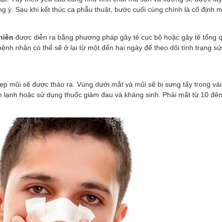
 ý. Sau khi kết thúc ca phẫu thuật, bước cuối cùng chính là cố định m
hiên
được diễn ra bằng phương pháp gây tê cục bộ hoặc gây tê tổng q
bệnh nhân có thể sẽ ở lại từ một đến hai ngày để theo dõi tình trạng s
p mũi sẽ được tháo ra. Vùng dưới mắt và mũi sẽ bị sưng tấy trong vài
 lạnh hoặc sử dụng thuốc giảm đau và kháng sinh. Phải mất từ 10 đê