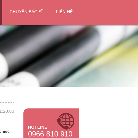
CHUYỆN BÁC SĨ
LIÊN HỆ
1:20:00
HOTLINE
chiếc
0966 810 910