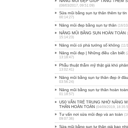
NÂNG MŨI ĐẸP GIÚP TĂNG THÊM S
(08/03/2017, 09:51:09)
Sửa mũi bằng sụn tự thân thêm tự tin
00:14:27)
Nâng mũi đẹp bằng sụn tự thân
(16/10
NÂNG MŨI BẰNG SỤN HOÀN TOÀN
15:14:23)
Nâng mũi có phá tướng số không
(11/
Nâng mũi đẹp | Những điều cần biết
(
13:18:47)
Phẫu thuật thẫm mỹ thật giả khó phâ
13:02:41)
Nâng mũi bằng sụn tự thân đẹp ở đâ
03:56:24)
Nâng mũi bằng sụn tự thân hoàn toà
01:18:57)
U50 VẪN TRẺ TRUNG NHỜ NÂNG M
THÂN HOÀN TOÀN
(04/09/2019, 18:35:
Tư vấn nơi sửa mũi đẹp và an toàn
(1
09:07:36)
Sửa mũi bằng sụn tự thân giá bao nh