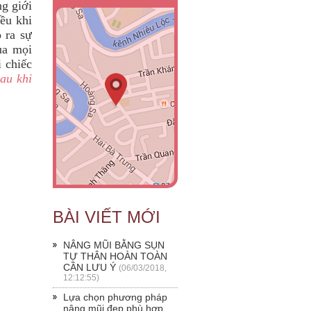
ng giới
ều khi
 ra sự
ủa mọi
i chiếc
sau khi
BÀI VIẾT MỚI
NÂNG MŨI BẰNG SỤN
TỰ THÂN HOÀN TOÀN
CẦN LƯU Ý
(06/03/2018,
12:12:55)
Lựa chọn phương pháp
nâng mũi đẹp phù hợp