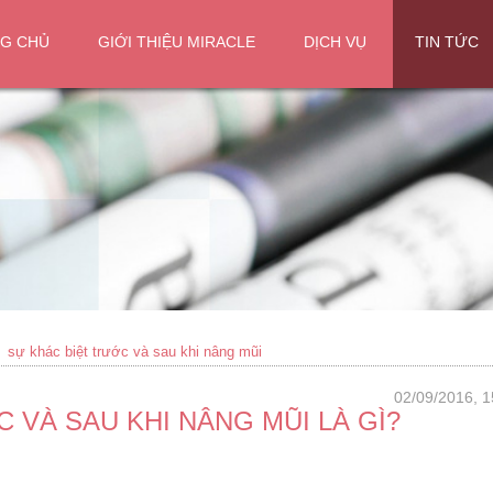
G CHỦ
GIỚI THIỆU MIRACLE
DỊCH VỤ
TIN TỨC
sự khác biệt trước và sau khi nâng mũi
02/09/2016, 1
 VÀ SAU KHI NÂNG MŨI LÀ GÌ?