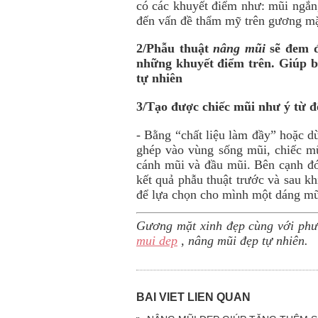
có các khuyết điểm như: mũi ngắn
đến vấn đề thẩm mỹ trên gương mặ
2/Phẫu thuật
nâng mũi
sẽ đem đế
những khuyết điểm trên. Giúp b
tự nhiên
3/Tạo được chiếc mũi như ý từ đ
- Bằng “chất liệu làm đầy” hoặc d
ghép vào vùng sống mũi, chiếc mũ
cánh mũi và đầu mũi. Bên cạnh đó,
kết quả phẫu thuật trước và sau k
để lựa chọn cho mình một dáng mũi
Gương mặt xinh đẹp cùng với ph
mui dep
, nâng mũi đẹp tự nhiên.
BÀI VIẾT LIÊN QUAN