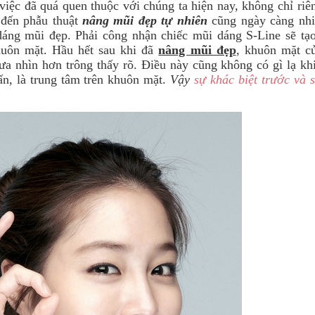
 việc đã quá quen thuộc với chúng ta hiện nay, không chỉ riê
 đến phẫu thuật
nâng mũi đẹp tự nhiên
cũng ngày càng nhi
ng mũi đẹp. Phải công nhận chiếc mũi dáng S-Line sẽ tạo
huôn mặt. Hầu hết sau khi đã
nâng mũi đẹp
, khuôn mặt c
ưa nhìn hơn trông thấy rõ. Điều này cũng không có gì lạ kh
ấn, là trung tâm trên khuôn mặt.
Vậy
sự khác biệt trước và 