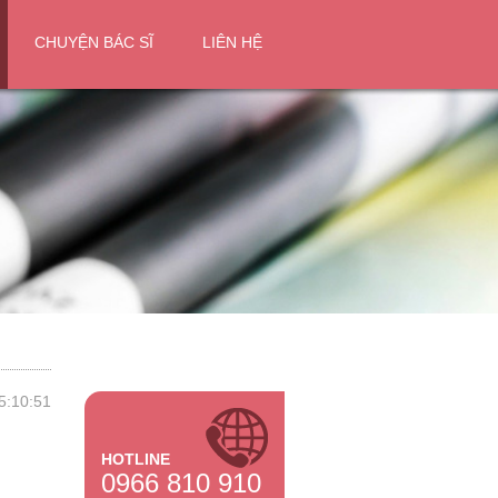
CHUYỆN BÁC SĨ
LIÊN HỆ
5:10:51
HOTLINE
0966 810 910