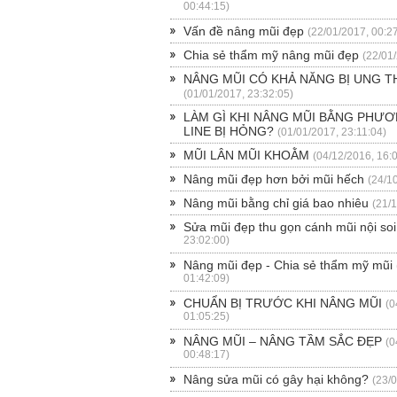
00:44:15)
Vấn đề nâng mũi đẹp
(22/01/2017, 00:2
Chia sẻ thẩm mỹ nâng mũi đẹp
(22/01
NÂNG MŨI CÓ KHẢ NĂNG BỊ UNG 
(01/01/2017, 23:32:05)
LÀM GÌ KHI NÂNG MŨI BẰNG PHƯƠ
LINE BỊ HỎNG?
(01/01/2017, 23:11:04)
MŨI LÂN MŨI KHOẰM
(04/12/2016, 16:
Nâng mũi đẹp hơn bởi mũi hếch
(24/1
Nâng mũi bằng chỉ giá bao nhiêu
(21/
Sửa mũi đẹp thu gọn cánh mũi nội soi
23:02:00)
Nâng mũi đẹp - Chia sẻ thẩm mỹ mũi
01:42:09)
CHUẨN BỊ TRƯỚC KHI NÂNG MŨI
(0
01:05:25)
NÂNG MŨI – NÂNG TẦM SẮC ĐẸP
(0
00:48:17)
Nâng sửa mũi có gây hại không?
(23/