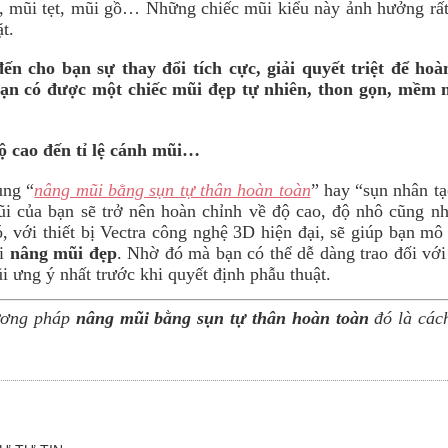
, mũi tẹt, mũi gồ… Những chiếc mũi kiểu này ảnh hưởng rất
t.
n cho bạn sự thay đổi tích cực, giải quyết triệt để hoà
ạn có được một chiếc mũi đẹp tự nhiên, thon gọn, mềm 
ộ cao đến tỉ lệ cánh mũi…
ùng “
nâng mũi bằng sụn tự thân hoàn toàn
” hay “sụn nhân t
i của bạn sẽ trở nên hoàn chỉnh về độ cao, độ nhô cũng như
 với thiết bị Vectra công nghệ 3D hiện đại, sẽ giúp bạn mô
hi
nâng mũi đẹp
. Nhờ đó mà bạn có thể dễ dàng trao đối với
 ưng ý nhất trước khi quyết định phẫu thuật.
ương pháp
nâng mũi bằng sụn tự thân hoàn toàn
đó là cá