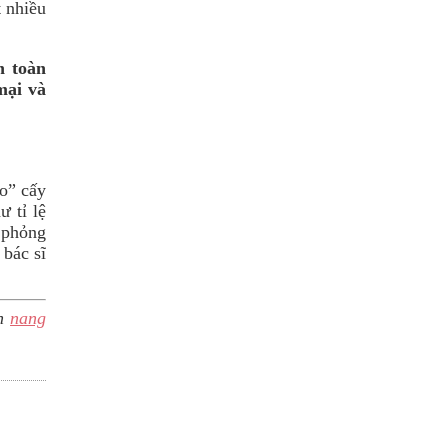
 nhiều
n toàn
mại và
ạo” cấy
 tỉ lệ
 phỏng
 bác sĩ
ch
nang