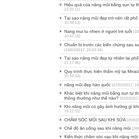
Hiệu quả của nâng mũi bằng sụn tự t
22:20:11)
Tại sao nâng mũi đẹp trở nên rất phổ
10:49:13)
Nang mui tu nhien ở người trẻ tuổi
(18
10:42:10)
Chuẩn bị trước các biến chứng sau s
(16/03/2017, 20:03:36)
Tại sao nâng mũi đẹp tự nhiên lại phổ
21:17:46)
Quy trình thực hiện thẩm mỹ tại Mirac
10:10:54)
nâng mũi đẹp hàn quốc
(07/03/2017, 18
Khác biệt khi nâng mũi bằng sụn tự t
thông thường như thế nào?
(02/03/2017
Khi nâng mũi có gây ảnh hưởng gì k
19:22:31)
CHĂM SÓC MŨI SAU KHI SỬA
(26/02/
Chế độ ăn uống sau khi nâng mũi
(26/
Kiến thức chăm sóc sau khi nâng mũi