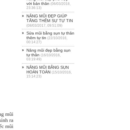
với bản thân
(06/03/2018,
23:36:13)
NÂNG MŨI ĐẸP GIÚP
TĂNG THÊM SỰ TỰ TIN
(08/03/2017, 09:51:09)
Sửa mũi bằng sụn tự thân
thêm tự tin
(22/10/2016,
00:14:27)
Nâng mũi đẹp bằng sụn
tự thân
(16/10/2016,
03:19:49)
NÂNG MŨI BẰNG SỤN
HOÀN TOÀN
(15/10/2016,
15:14:23)
ng mũi
sinh ra
ếc mũi