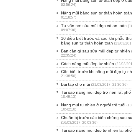
Nâng mũi bằng sụn tự thân đẹp ở đâ
03:56:24)
Nâng mũi bằng sụn tự thân hoàn toà
01:18:57)
Tư vấn nơi sửa mũi đẹp và an toàn
(1
09:07:36)
10 điều biết trước và sau khi phẫu th
bằng sụn tự thân hoàn toàn
(23/03/201
Bạn cần gì sau sửa mũi đẹp tự nhiên
22:35:24)
Cách nâng mũi đẹp tự nhiên
(22/03/201
Cần biết trước khi nâng mũi đẹp tự nh
21:38:50)
Bài tập cho mũi
(21/03/2017, 21:30:36)
Tại sao nâng mũi đẹp trở nên rất phổ
10:49:13)
Nang mui tu nhien ở người trẻ tuổi
(18
10:42:10)
Chuẩn bị trước các biến chứng sau s
(16/03/2017, 20:03:36)
Tại sao nâng mũi đẹp tự nhiên lại phổ