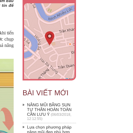
làm đầu
 tín để
khi tiến
ợc chụp
uả nâng
BÀI VIẾT MỚI
NÂNG MŨI BẰNG SỤN
TỰ THÂN HOÀN TOÀN
CẦN LƯU Ý
(06/03/2018,
12:12:55)
Lựa chọn phương pháp
nâng mũi đẹp phù hợp