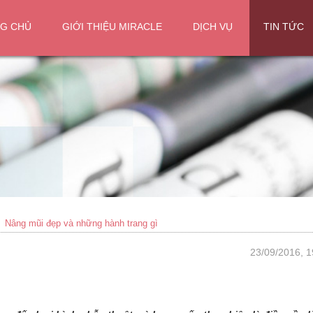
G CHỦ
GIỚI THIỆU MIRACLE
DỊCH VỤ
TIN TỨC
Nâng mũi đẹp và những hành trang gì
23/09/2016, 1