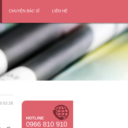
CHUYỆN BÁC SĨ
LIÊN HỆ
9:03:28
HOTLINE
0966 810 910