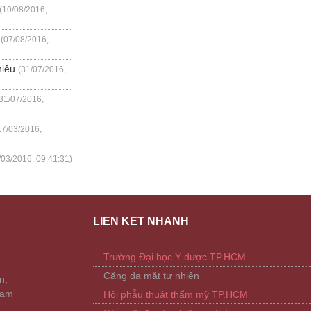
(10/08/2016,
(07/08/2016,
hiêu
(31/07/2016,
31/07/2016,
17/03/2016,
/03/2016, 09:41:31)
LIÊN KẾT NHANH
Trường Đại học Y dược TP.HCM
Căng da mặt tự nhiên
n,
Nam
Hội phẫu thuật thẩm mỹ TP.HCM