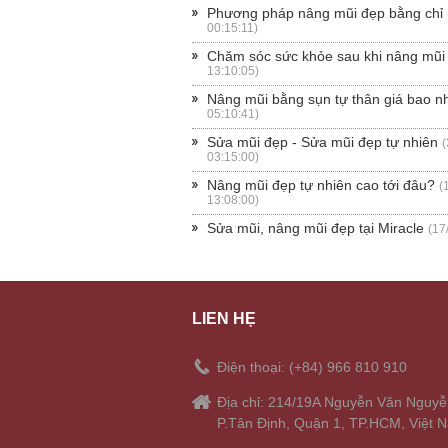
Phương pháp nâng mũi đẹp bằng chỉ
00:15:11)
Chăm sóc sức khỏe sau khi nâng mũi
13:10:05)
Nâng mũi bằng sụn tự thân giá bao n
05:10:41)
Sửa mũi đẹp - Sửa mũi đẹp tự nhiên
(
03:15:00)
Nâng mũi đẹp tự nhiên cao tới đâu?
(
13:08:00)
Sửa mũi, nâng mũi đẹp tại Miracle
(17
LIÊN HỆ
Điện thoại: (+84) 966 810 910
Địa chỉ: 214/19A Nguyễn Văn Nguyễ
P.Tân Định, Quận 1, TP.HCM, Việt 