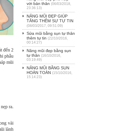
với bản thân
(06/03/2018,
23:36:13)
NÂNG MŨI ĐẸP GIÚP
TĂNG THÊM SỰ TỰ TIN
(08/03/2017, 09:51:09)
Sửa mũi bằng sụn tự thân
thêm tự tin
(22/10/2016,
00:14:27)
út đến 2
Nâng mũi đẹp bằng sụn
tự thân
(16/10/2016,
hi phẫu
03:19:49)
tháp mũi
NÂNG MŨI BẰNG SỤN
HOÀN TOÀN
(15/10/2016,
15:14:23)
 nẹp ra.
ong vài
mũi lành