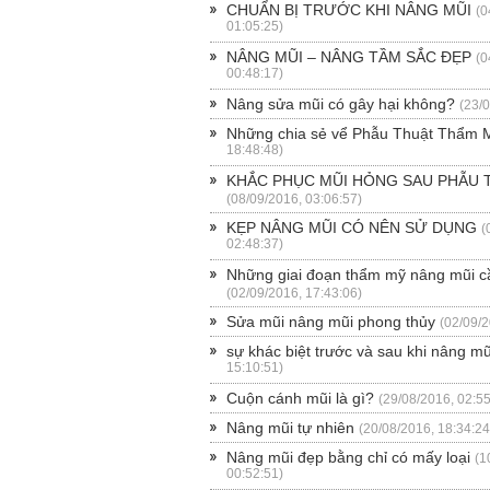
CHUẨN BỊ TRƯỚC KHI NÂNG MŨI
(0
01:05:25)
NÂNG MŨI – NÂNG TẦM SẮC ĐẸP
(0
00:48:17)
Nâng sửa mũi có gây hại không?
(23/
Những chia sẻ vể Phẫu Thuật Thẩm 
18:48:48)
KHẮC PHỤC MŨI HỎNG SAU PHẪU 
(08/09/2016, 03:06:57)
KẸP NÂNG MŨI CÓ NÊN SỬ DỤNG
(
02:48:37)
Những giai đoạn thẩm mỹ nâng mũi cầ
(02/09/2016, 17:43:06)
Sửa mũi nâng mũi phong thủy
(02/09/2
sự khác biệt trước và sau khi nâng mũ
15:10:51)
Cuộn cánh mũi là gì?
(29/08/2016, 02:55
Nâng mũi tự nhiên
(20/08/2016, 18:34:24
Nâng mũi đẹp bằng chỉ có mấy loại
(1
00:52:51)