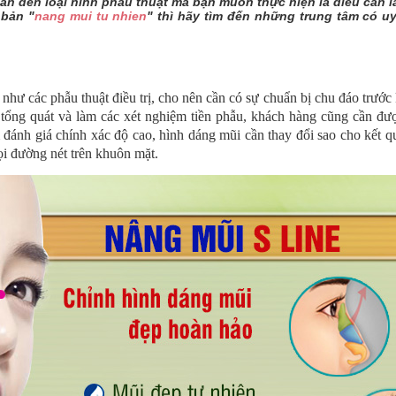
uan đến loại hình phẫu thuật mà bạn muốn thực hiện là điều cần 
 bản "
nang mui tu nhien
" thì hãy tìm đến những trung tâm có uy
như các phẫu thuật điều trị, cho nên cần có sự chuẩn bị chu đáo trước 
 tổng quát và làm các xét nghiệm tiền phẫu, khách hàng cũng cần đư
m đánh giá chính xác độ cao, hình dáng mũi cần thay đổi sao cho kết q
ọi đường nét trên khuôn mặt.