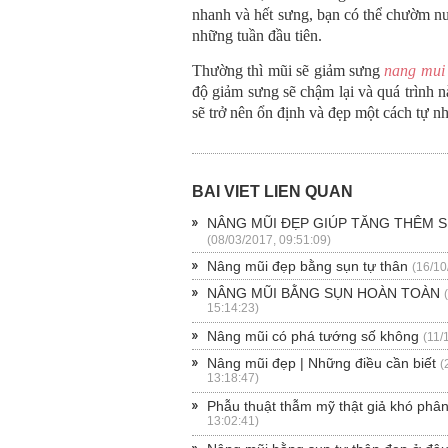
nhanh và hết sưng, bạn có thể chườm n
những tuần đầu tiên.
Thường thì mũi sẽ giảm sưng
nang mui 
độ giảm sưng sẽ chậm lại và quá trình n
sẽ trở nên ổn định và đẹp một cách tự nh
BÀI VIẾT LIÊN QUAN
NÂNG MŨI ĐẸP GIÚP TĂNG THÊM S
(08/03/2017, 09:51:09)
Nâng mũi đẹp bằng sụn tự thân
(16/10
NÂNG MŨI BẰNG SỤN HOÀN TOÀN
15:14:23)
Nâng mũi có phá tướng số không
(11/
Nâng mũi đẹp | Những điều cần biết
(
13:18:47)
Phẫu thuật thẫm mỹ thật giả khó phâ
13:02:41)