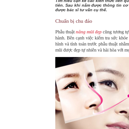
Tìm hiểu cặn kẽ các kiến thức liên q
tiên. Sau khi nắm được thông tin cơ
được bác sĩ tư vấn cụ thể.
Chuẩn bị chu đáo
Phẫu thuật
nâng mũi đẹp
cũng tương tự 
hành. Bên cạnh việc kiểm tra sức khỏe
hình và tính toán trước phẫu thuật nhằ
mũi được đẹp tự nhiên và hài hòa với m