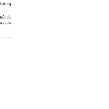
h trong
iếp tốc
 này mũi