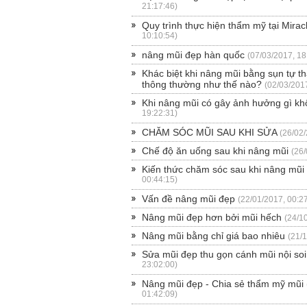
21:17:46)
Quy trình thực hiện thẩm mỹ tại Mirac
10:10:54)
nâng mũi đẹp hàn quốc
(07/03/2017, 18
Khác biệt khi nâng mũi bằng sụn tự t
thông thường như thế nào?
(02/03/2017
Khi nâng mũi có gây ảnh hưởng gì k
19:22:31)
CHĂM SÓC MŨI SAU KHI SỬA
(26/02/
Chế độ ăn uống sau khi nâng mũi
(26/
Kiến thức chăm sóc sau khi nâng mũi
00:44:15)
Vấn đề nâng mũi đẹp
(22/01/2017, 00:2
Nâng mũi đẹp hơn bởi mũi hếch
(24/1
Nâng mũi bằng chỉ giá bao nhiêu
(21/
Sửa mũi đẹp thu gọn cánh mũi nội soi
23:02:00)
Nâng mũi đẹp - Chia sẻ thẩm mỹ mũi
01:42:09)