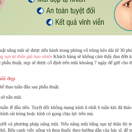
uật nâng mũi sẽ được tiến hành trong phòng vô trùng kéo dài từ 30 ph
g sụn tự thân giá bao nhiêu
Khách hàng sẽ không cảm thấy đau đớn k
ất phẫu thuật, nẹp sẽ được cố định trên mũi khoảng 7 ngày để giữ cho 
ũi đẹp
ể thao tuần đầu sau phẫu thuật.
 sờ nắn mũi.
tuần lễ đầu tiên. Tuyệt đối không mang kính ít nhất 6 tuần khi đã tháo
kính sát tròng hoặc kính có gọng chịu lực trên má.
gười và phương pháp nâng mũi. Nếu nâng mũi bằng sụn tự thân thì tr
 thô. Bên cạnh việc uống và thoa thuốc theo hướng dẫn của bác sĩ, để 