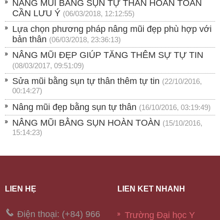
NÂNG MŨI BẰNG SỤN TỰ THÂN HOÀN TOÀN
CẦN LƯU Ý
(06/03/2018, 12:12:55)
Lựa chọn phương pháp nâng mũi đẹp phù hợp với
bản thân
(06/03/2018, 23:36:13)
NÂNG MŨI ĐẸP GIÚP TĂNG THÊM SỰ TỰ TIN
(08/03/2017, 09:51:09)
Sửa mũi bằng sụn tự thân thêm tự tin
(22/10/2016,
00:14:27)
Nâng mũi đẹp bằng sụn tự thân
(16/10/2016, 03:19:49)
NÂNG MŨI BẰNG SỤN HOÀN TOÀN
(15/10/2016,
15:14:23)
LIÊN HỆ
LIÊN KẾT NHANH
Điện thoại: (+84) 966
Trường Đại học Y