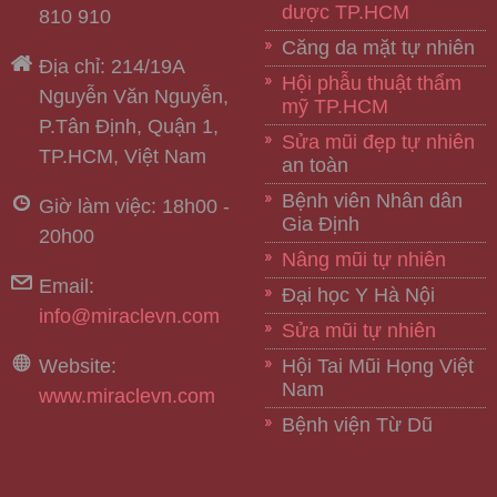
dược TP.HCM
810 910
Căng da mặt tự nhiên
Địa chỉ: 214/19A
Hội phẫu thuật thẩm
Nguyễn Văn Nguyễn,
mỹ TP.HCM
P.Tân Định, Quận 1,
Sửa mũi đẹp tự nhiên
TP.HCM, Việt Nam
an toàn
Bệnh viên Nhân dân
Giờ làm việc: 18h00 -
Gia Định
20h00
Nâng mũi tự nhiên
Email:
Đại học Y Hà Nội
info@miraclevn.com
Sửa mũi tự nhiên
Website:
Hội Tai Mũi Họng Việt
Nam
www.miraclevn.com
Bệnh viện Từ Dũ