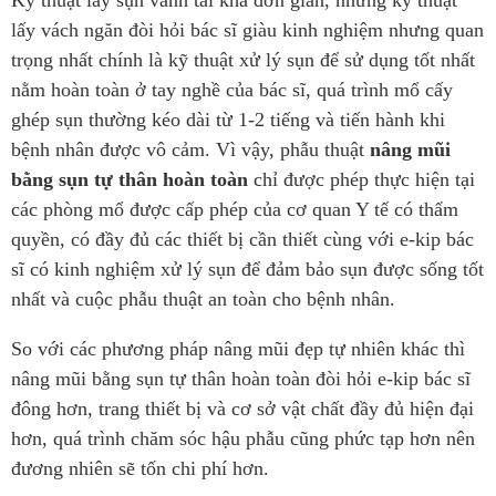
Kỹ thuật lấy sụn vành tai khá đơn giản, nhưng kỹ thuật
lấy vách ngăn đòi hỏi bác sĩ giàu kinh nghiệm nhưng quan
trọng nhất chính là kỹ thuật xử lý sụn để sử dụng tốt nhất
nằm hoàn toàn ở tay nghề của bác sĩ, quá trình mổ cấy
ghép sụn thường kéo dài từ 1-2 tiếng và tiến hành khi
bệnh nhân được vô cảm. Vì vậy, phẫu thuật
nâng mũi
bằng sụn tự thân hoàn toàn
chỉ được phép thực hiện tại
các phòng mổ được cấp phép của cơ quan Y tế có thẩm
quyền, có đầy đủ các thiết bị cần thiết cùng với e-kip bác
sĩ có kinh nghiệm xử lý sụn để đảm bảo sụn được sống tốt
nhất và cuộc phẫu thuật an toàn cho bệnh nhân.
So với các phương pháp nâng mũi đẹp tự nhiên khác thì
nâng mũi bằng sụn tự thân hoàn toàn đòi hỏi e-kip bác sĩ
đông hơn, trang thiết bị và cơ sở vật chất đầy đủ hiện đại
hơn, quá trình chăm sóc hậu phẫu cũng phức tạp hơn nên
đương nhiên sẽ tốn chi phí hơn.