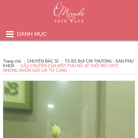
DANH MỤC
Trang chủ
CHUYỆN BÁC SĨ
TS.BS BÙI CHÍ THƯƠNG - SẢN PHỤ
KHOA
CÂU CHUYỆN CỦA MỘT PHỤ NỮ 40 TUỔI MỔ UXTC
NHƯNG MUỐN GIỮ LẠI TỬ CUNG