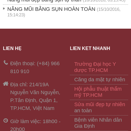
NÂNG MŨI BẰNG SỤN HOÀN TOÀN
(15/10/2016,
15:14:23)
LIÊN HỆ
LIÊN KẾT NHANH
Điện thoại: (+84) 966
Trường Đại học Y
dược TP.HCM
810 910
Căng da mặt tự nhiên
Địa chỉ: 214/19A
Hội phẫu thuật thẩm
Nguyễn Văn Nguyễn,
mỹ TP.HCM
P.Tân Định, Quận 1,
Sửa mũi đẹp tự nhiên
TP.HCM, Việt Nam
an toàn
Bệnh viên Nhân dân
Giờ làm việc: 18h00 -
Gia Định
20h00