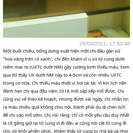
26/03/2021, 17:50:48
Một buổi chiều, bổng dưng xuất hiện một chị đâu gần xứ
"hoa vàng trên cỏ xanh", chị đến khám vì u xơ tử cung dưới
niêm mạc to (UXTC dưới NM) gây cường kinh thiếu máu. Xem
qua thì thấy UX dưới NM này to 4-5cm và còn nhiều UXTC
trong cơ nữa. Chị thiếu máu thiệt vì hơi tái tái. Vì kín lịch nên
đành hẹn chị qua đầu năm 2018 mới sắp xếp mổ được. Chị
cũng vui vẻ theo kế hoạch, nhưng được vài ngày, chị nhắn tin
ra máu nhiều quá không chịu nổi. Đành phải du di chen lịch
để chị vào mổ sớm. Chị nói rằng: chỉ có một yêu cầu duy nhất
là cố gắng giữ lại tử cung vì đi đâu ai cũng nói cắt tử cung đi
cho nó khỏi phiền phức. Khám thấy tử cung to chà bá và như