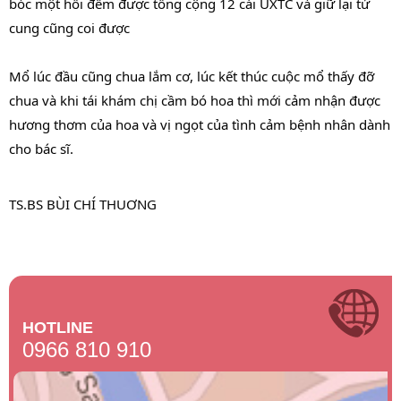
bóc một hồi đếm được tổng cộng 12 cái UXTC và giữ lại tử
cung cũng coi được
Mổ lúc đầu cũng chua lắm cơ, lúc kết thúc cuộc mổ thấy đỡ
chua và khi tái khám chị cầm bó hoa thì mới cảm nhận được
hương thơm của hoa và vị ngọt của tình cảm bệnh nhân dành
cho bác sĩ.
TS.BS BÙI CHÍ THUƠNG
HOTLINE
0966 810 910