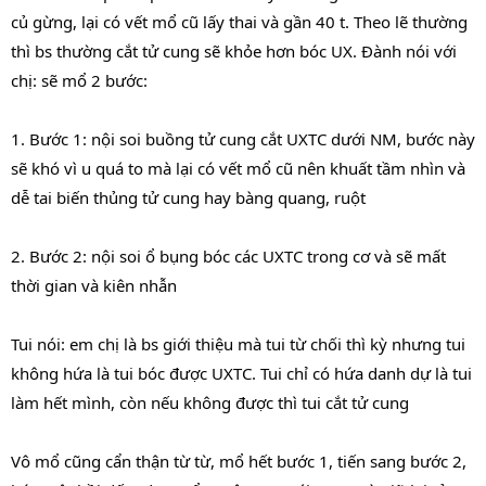
củ gừng, lại có vết mổ cũ lấy thai và gần 40 t. Theo lẽ thường
thì bs thường cắt tử cung sẽ khỏe hơn bóc UX. Đành nói với
chị: sẽ mổ 2 bước:
1. Bước 1: nội soi buồng tử cung cắt UXTC dưới NM, bước này
sẽ khó vì u quá to mà lại có vết mổ cũ nên khuất tầm nhìn và
dễ tai biến thủng tử cung hay bàng quang, ruột
2. Bước 2: nội soi ổ bụng bóc các UXTC trong cơ và sẽ mất
thời gian và kiên nhẫn
Tui nói: em chị là bs giới thiệu mà tui từ chối thì kỳ nhưng tui
không hứa là tui bóc được UXTC. Tui chỉ có hứa danh dự là tui
làm hết mình, còn nếu không được thì tui cắt tử cung
Vô mổ cũng cẩn thận từ từ, mổ hết bước 1, tiến sang bước 2,