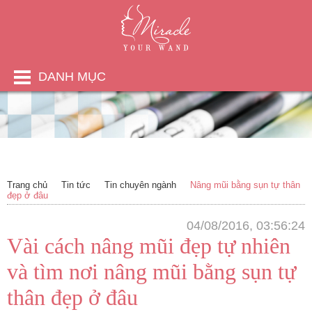
DANH MỤC
Trang chủ
Tin tức
Tin chuyên ngành
Nâng mũi bằng sụn tự thân
đẹp ở đâu
04/08/2016, 03:56:24
Vài cách nâng mũi đẹp tự nhiên
và tìm nơi nâng mũi bằng sụn tự
thân đẹp ở đâu