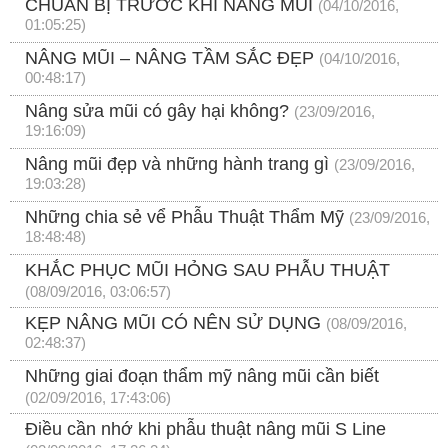
CHUẨN BỊ TRƯỚC KHI NÂNG MŨI
(04/10/2016,
01:05:25)
NÂNG MŨI – NÂNG TẦM SẮC ĐẸP
(04/10/2016,
00:48:17)
Nâng sửa mũi có gây hại không?
(23/09/2016,
19:16:09)
Nâng mũi đẹp và những hành trang gì
(23/09/2016,
19:03:28)
Những chia sẻ vể Phẫu Thuật Thẩm Mỹ
(23/09/2016,
18:48:48)
KHẮC PHỤC MŨI HỎNG SAU PHẪU THUẬT
(08/09/2016, 03:06:57)
KẸP NÂNG MŨI CÓ NÊN SỬ DỤNG
(08/09/2016,
02:48:37)
Những giai đoạn thẩm mỹ nâng mũi cần biết
(02/09/2016, 17:43:06)
Điều cần nhớ khi phẫu thuật nâng mũi S Line