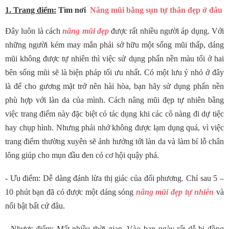
1. Trang điểm:
Tìm nơi
Nâng mũi bằng sụn tự thân đẹp ở đâu
Đây luôn là cách
nâng mũi đẹp
được rất nhiều người áp dụng. Với
những người kém may mắn phải sở hữu một sống mũi thấp, dáng
mũi không được tự nhiên thì việc sử dụng phấn nền màu tối ở hai
bên sống mũi sẽ là biện pháp tối ưu nhất. Có một lưu ý nhỏ ở đây
là để cho gương mặt trở nên hài hòa, bạn hãy sử dụng phấn nền
phù hợp với làn da của mình. Cách nâng mũi đẹp tự nhiên bằng
việc trang điểm này đặc biệt có tác dụng khi các cô nàng đi dự tiệc
hay chụp hình. Nhưng phải nhớ không được lạm dụng quá, vì việc
trang điểm thường xuyên sẽ ảnh hưởng tới làn da và làm bí lỗ chân
lông giúp cho mụn đầu đen có cơ hội quậy phá.
- Ưu điểm: Dễ dàng đánh lừa thị giác của đối phương. Chỉ sau 5 –
10 phút bạn đã có được một dáng sóng
nâng mũi đẹp tự nhiên
và
nổi bật bất cứ đâu.
- Nhược điểm: Mất nhiều thời gian. Vào ban ngày rất dễ bị đồng