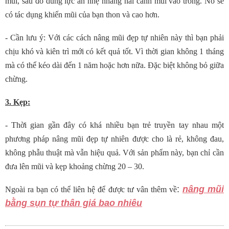
mũi, sau đó dùng lực ấn nhẹ nhàng hai cánh mũi vào trong. Nó sẽ
có tác dụng khiến mũi của bạn thon và cao hơn.
- Cần lưu ý: Với các cách nâng mũi đẹp tự nhiên này thì bạn phải
chịu khó và kiên trì mới có kết quả tốt. Vì thời gian không 1 tháng
mà có thể kéo dài đến 1 năm hoặc hơn nữa. Đặc biệt không bỏ giữa
chừng.
3. Kẹp:
- Thời gian gần đây có khá nhiều bạn trẻ truyền tay nhau một
phương pháp nâng mũi đẹp tự nhiên được cho là rẻ, không đau,
không phẫu thuật mà vẫn hiệu quả. Với sản phẩm này, bạn chỉ cần
đưa lên mũi và kẹp khoảng chừng 20 – 30.
:
nâng mũi
Ngoài ra bạn có thể liên hệ để được tư vân thêm về
bằng sụn tự thân giá bao nhiêu