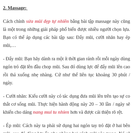
2. Massage:
Cách chỉnh
sửa mũi đẹp tự nhiên
bằng bài tập massage này cũng
là một trong những giải pháp phổ biến được nhiều người chọn lựa.
Bạn có thể áp dụng các bài tập sau: Đẩy mũi, cười nhăn hay ép
mũi,…
- Đẩy mũi: Bạn hãy dành ra một ít thời gian rảnh rỗi mỗi ngày dùng
ngón trỏ đặt lên đầu chop mũi. Sau đó dùng lực để đẩy mũi lên cao
rồi thả xuống nhẹ nhàng. Cứ như thế liên tục khoảng 30 phút /
ngày.
- Cười nhăn: Kiểu cười này có tác dụng đưa mũi lên trên tạo sự co
thắt cơ sống mũi. Thực hiện hành động này 20 – 30 lần / ngày sẽ
khiến cho dáng
nang mui tu nhien
hơn và được cải thiện rõ rệt.
- Ép mũi: Cách này ta phải sử dụng hai ngón tay trỏ đặt ở hai bên