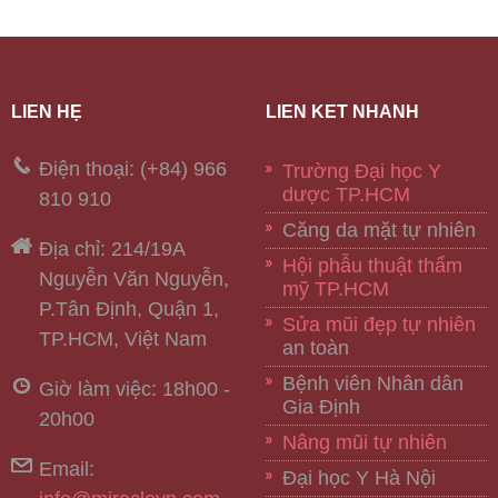
LIÊN HỆ
LIÊN KẾT NHANH
Điện thoại: (+84) 966
Trường Đại học Y
dược TP.HCM
810 910
Căng da mặt tự nhiên
Địa chỉ: 214/19A
Hội phẫu thuật thẩm
Nguyễn Văn Nguyễn,
mỹ TP.HCM
P.Tân Định, Quận 1,
Sửa mũi đẹp tự nhiên
TP.HCM, Việt Nam
an toàn
Bệnh viên Nhân dân
Giờ làm việc: 18h00 -
Gia Định
20h00
Nâng mũi tự nhiên
Email:
Đại học Y Hà Nội