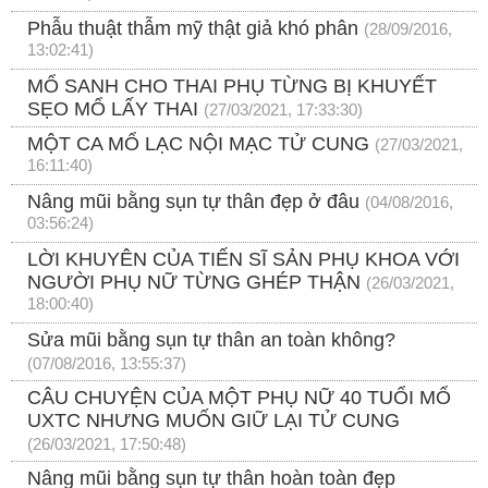
Phẫu thuật thẫm mỹ thật giả khó phân
(28/09/2016,
13:02:41)
MỔ SANH CHO THAI PHỤ TỪNG BỊ KHUYẾT
SẸO MỔ LẤY THAI
(27/03/2021, 17:33:30)
MỘT CA MỔ LẠC NỘI MẠC TỬ CUNG
(27/03/2021,
16:11:40)
Nâng mũi bằng sụn tự thân đẹp ở đâu
(04/08/2016,
03:56:24)
LỜI KHUYÊN CỦA TIẾN SĨ SẢN PHỤ KHOA VỚI
NGƯỜI PHỤ NỮ TỪNG GHÉP THẬN
(26/03/2021,
18:00:40)
Sửa mũi bằng sụn tự thân an toàn không?
(07/08/2016, 13:55:37)
CÂU CHUYỆN CỦA MỘT PHỤ NỮ 40 TUỔI MỔ
UXTC NHƯNG MUỐN GIỮ LẠI TỬ CUNG
(26/03/2021, 17:50:48)
Nâng mũi bằng sụn tự thân hoàn toàn đẹp