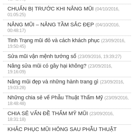
CHUẨN BỊ TRƯỚC KHI NÂNG MŨI
(04/10/2016,
01:05:25)
NÂNG MŨI – NÂNG TẦM SẮC ĐẸP
(04/10/2016,
00:48:17)
Tinh Trạng mũi đỏ và cách khách phục
(23/09/2016,
19:50:45)
Sửa mũi vận mệnh tướng số
(23/09/2016, 19:39:27)
Nâng sửa mũi có gây hại không?
(23/09/2016,
19:16:09)
Nâng mũi đẹp và những hành trang gì
(23/09/2016,
19:03:28)
Những chia sẻ vể Phẫu Thuật Thẩm Mỹ
(23/09/2016,
18:48:48)
CHIA SẺ VẤN ĐỀ THẨM MỸ MŨI
(23/09/2016,
18:31:18)
KHẮC PHỤC MŨI HỎNG SAU PHẪU THUẬT