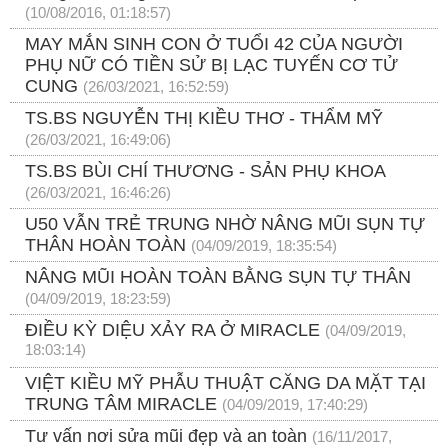
(10/08/2016, 01:18:57)
MAY MẮN SINH CON Ở TUỔI 42 CỦA NGƯỜI
PHỤ NỮ CÓ TIỀN SỬ BỊ LẠC TUYẾN CƠ TỬ
CUNG
(26/03/2021, 16:52:59)
TS.BS NGUYỄN THỊ KIỀU THƠ - THẨM MỸ
(26/03/2021, 16:49:06)
TS.BS BÙI CHÍ THƯƠNG - SẢN PHỤ KHOA
(26/03/2021, 16:46:26)
U50 VẪN TRẺ TRUNG NHỜ NÂNG MŨI SỤN TỰ
THÂN HOÀN TOÀN
(04/09/2019, 18:35:54)
NÂNG MŨI HOÀN TOÀN BẰNG SỤN TỰ THÂN
(04/09/2019, 18:23:59)
ĐIỀU KỲ DIỆU XẢY RA Ở MIRACLE
(04/09/2019,
18:03:14)
VIỆT KIỀU MỸ PHẪU THUẬT CĂNG DA MẶT TẠI
TRUNG TÂM MIRACLE
(04/09/2019, 17:40:29)
Tư vấn nơi sửa mũi đẹp và an toàn
(16/11/2017,