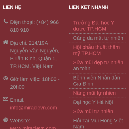
LIÊN HỆ
LIÊN KẾT NHANH
Điện thoại: (+84) 966
Trường Đại học Y
dược TP.HCM
810 910
Căng da mặt tự nhiên
Địa chỉ: 214/19A
Hội phẫu thuật thẩm
Nguyễn Văn Nguyễn,
mỹ TP.HCM
P.Tân Định, Quận 1,
Sửa mũi đẹp tự nhiên
TP.HCM, Việt Nam
an toàn
Bệnh viên Nhân dân
Giờ làm việc: 18h00 -
Gia Định
20h00
Nâng mũi tự nhiên
Email:
Đại học Y Hà Nội
info@miraclevn.com
Sửa mũi tự nhiên
Website:
Hội Tai Mũi Họng Việt
Nam
www.miraclevn.com