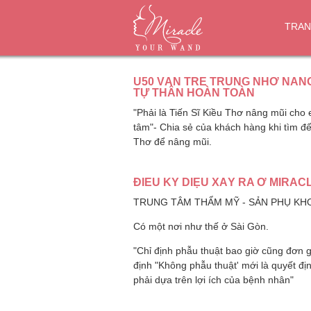
TRAN
U50 VẪN TRẺ TRUNG NHỜ NÂNG
TỰ THÂN HOÀN TOÀN
"Phải là Tiến Sĩ Kiều Thơ nâng mũi cho
tâm"- Chia sẻ của khách hàng khi tìm đế
Thơ để nâng mũi.
ĐIỀU KỲ DIỆU XẢY RA Ở MIRAC
TRUNG TÂM THẨM MỸ - SẢN PHỤ KH
Có một nơi như thế ở Sài Gòn.
"Chỉ định phẫu thuật bao giờ cũng đơn g
định "Không phẫu thuật' mới là quyết đị
phải dựa trên lợi ích của bệnh nhân"