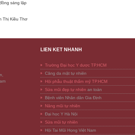
đồng sáng lập
 Thị Kiều Thơ
LIÊN KẾT NHANH
Trường Đại học Y dược TP.HCM
Căng da mặt tự nhiên
n,
Nam
Hội phẫu thuật thẩm mỹ TP.HCM
Sửa mũi đẹp tự nhiên
an toàn
Bệnh viên Nhân dân Gia Định
Nâng mũi tự nhiên
Đại học Y Hà Nội
Sửa mũi tự nhiên
Hội Tai Mũi Họng Việt Nam