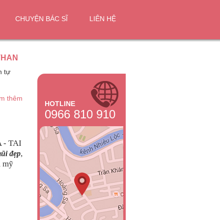
CHUYỆN BÁC SĨ
LIÊN HỆ
THÂN
n tự
m thêm
HOTLINE
0966 810 910
- TAI
,
ũi đẹp
m mỹ