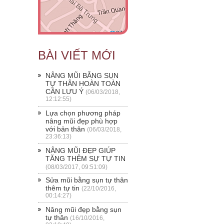
BÀI VIẾT MỚI
NÂNG MŨI BẰNG SỤN
TỰ THÂN HOÀN TOÀN
CẦN LƯU Ý
(06/03/2018,
12:12:55)
Lựa chọn phương pháp
nâng mũi đẹp phù hợp
với bản thân
(06/03/2018,
23:36:13)
NÂNG MŨI ĐẸP GIÚP
TĂNG THÊM SỰ TỰ TIN
(08/03/2017, 09:51:09)
Sửa mũi bằng sụn tự thân
thêm tự tin
(22/10/2016,
00:14:27)
Nâng mũi đẹp bằng sụn
tự thân
(16/10/2016,