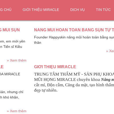
G CHỦ
GIỚI THIỆU MIRACLE
DỊCH VỤ
TIN TỨC
 MŨI SỤN
NÂNG MŨI HOÀN TOÀN BẰNG SỤN TỰ 
Founder Happyskin nâng mũi hoàn toàn bằng sụ
 em, em mới yên
thân
n Tiến sĩ Kiều
» Xe
» Xem thêm
LE
GIỚI THIỆU MIRACLE
TRUNG TÂM THẨM MỸ - SẢN PHỤ KHOA 
OA MIRACLE
MŨI HỌNG MIRACLE chuyên khoa
Nâng m
cắt mí, Độn cằm, Căng da mặt, tạo hình thẩ
đẹp tự nhiên.
iản, nhưng chỉ
nh khó khăn,
» Xem thêm