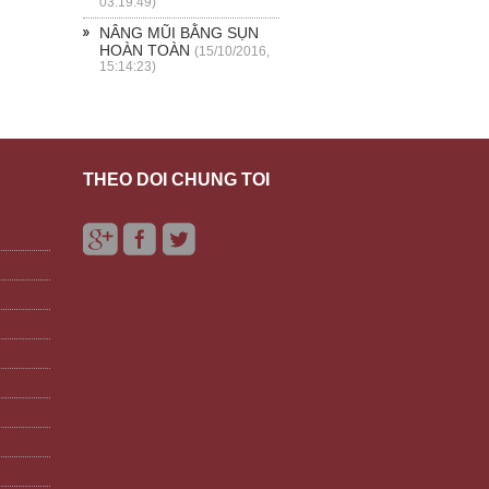
03:19:49)
NÂNG MŨI BẰNG SỤN
HOÀN TOÀN
(15/10/2016,
15:14:23)
THEO DÕI CHÚNG TÔI