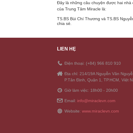
Đây là những câu chuyện được hai nhà 
của Trung Tâm Miracle là:
TS.BS Bùi Chí Thương và TS.BS Nguyễn
chia sẻ.
LIÊN HỆ
Điện thoại: (+84) 966 810 910
Địa chỉ: 214/19A Nguyễn Văn Nguyễ
P.Tân Định, Quận 1, TP.HCM, Việt 
Giờ làm việc: 18h00 - 20h00
Email:
info@miraclevn.com
Website:
www.miraclevn.com